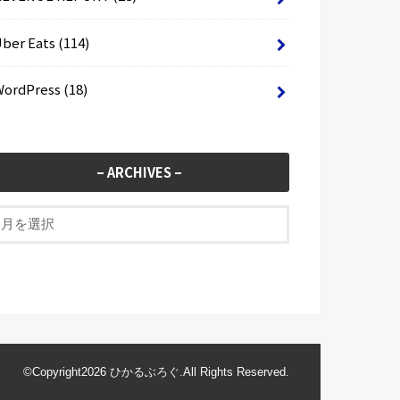
Uber Eats
(114)
WordPress
(18)
– ARCHIVES –
©Copyright2026
ひかるぶろぐ
.All Rights Reserved.