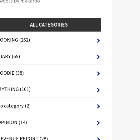
weets by hikkaroo
– ALL CATEGORIES –
COOKING
(262)
DIARY
(65)
FOODIE
(38)
MYTHING
(101)
no category
(2)
OPINION
(14)
REVENUE REPORT
(28)