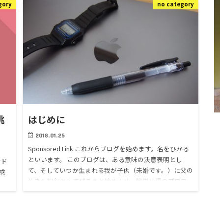
gory
no category
挑
はじめに
2018.01.25
Sponsored Link これからブログを始めます。名をひかる
といいます。 このブログは、ある意味の決意表明とし
ウド
て、そしていつか生まれる我が子供（未婚です。）に父の
感
生きた記録として残そうと始めます。簡単に僕のプロフ
の仕
ィ…
。