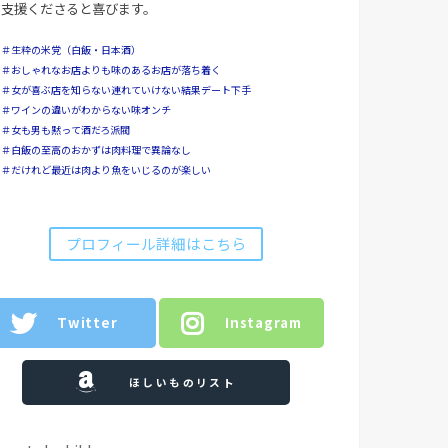
支援くださると喜びます。
＃生粋の米党（白飯・日本酒）
＃おしゃれなお店よりも味のあるお店が落ち着く
＃女が喜ぶ店を知らない連れていけない結果デート下手
＃ワインの違いがわからない味オンチ
＃女も男も黙って酒だろ派閥
＃白飯の至高のおかずは肉料理で異論なし
＃だけれど最近は肉より魚をいじるのが楽しい
プロフィール詳細はこちら
Twitter
Instagram
ほしいものリスト