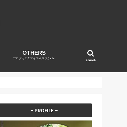
OTHERS
ブログカスタマイズや気づきetc.
search
OPINION
WordPress
DIARY
REVENUE REPORT
no category
− PROFILE −