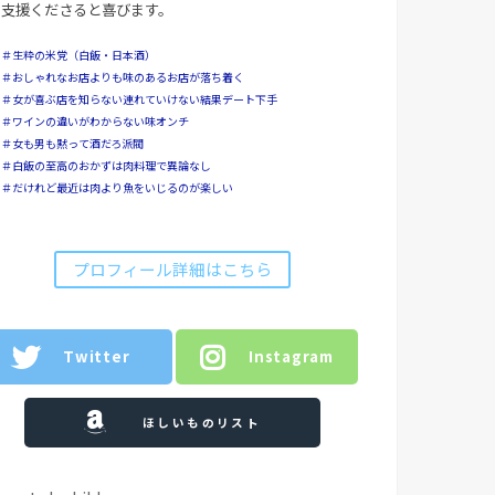
支援くださると喜びます。
＃生粋の米党（白飯・日本酒）
＃おしゃれなお店よりも味のあるお店が落ち着く
＃女が喜ぶ店を知らない連れていけない結果デート下手
＃ワインの違いがわからない味オンチ
＃女も男も黙って酒だろ派閥
＃白飯の至高のおかずは肉料理で異論なし
＃だけれど最近は肉より魚をいじるのが楽しい
プロフィール詳細はこちら
Twitter
Instagram
ほしいものリスト