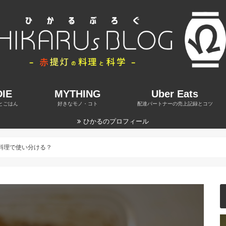
IE
MYTHING
Uber Eats
とごはん
好きなモノ・コト
配達パートナーの売上記録とコツ
ひかるのプロフィール
料理で使い分ける？