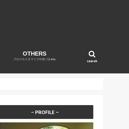
OTHERS
ブログカスタマイズや気づきetc.
search
OPINION
WordPress
DIARY
REVENUE REPORT
no category
− PROFILE −