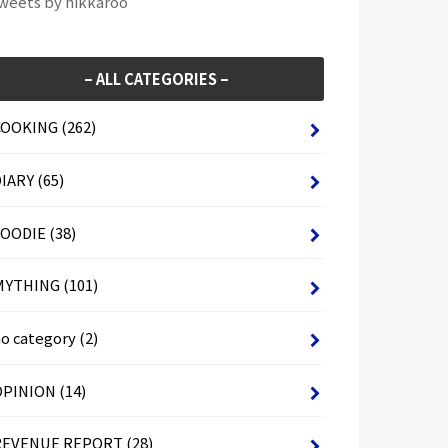
weets by hikkaroo
– ALL CATEGORIES –
COOKING
(262)
DIARY
(65)
FOODIE
(38)
MYTHING
(101)
no category
(2)
OPINION
(14)
REVENUE REPORT
(28)