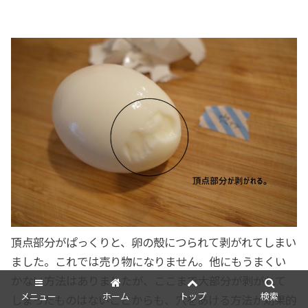
頂点部分がぱっくりと、卵の殻につられて剥がれてしまい
ました。これでは売り物になりません。他にもうまくい
かない方法はありましたが、ここまで大部分が剥がれて
メニュー
ホーム
トップ
検索
しまったものはないことからも、穴をあける方法が効果的