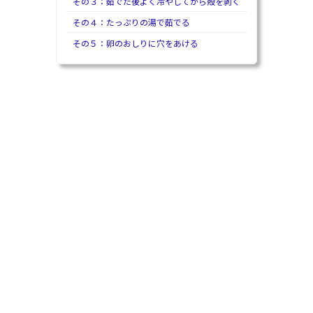
その３：茹でた後よく冷やしてから殻を剥く
その４：たっぷりの湯で茹でる
その５：卵のおしりに穴をあける