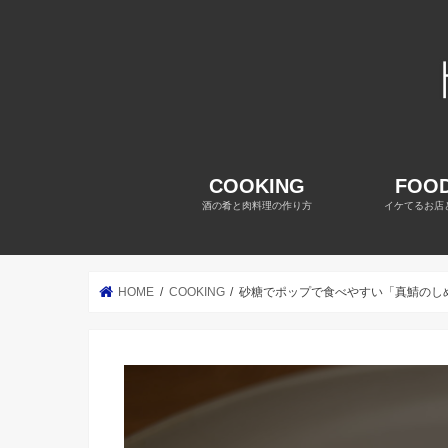
COOKING
FOOD
酒の肴と肉料理の作り方
イケてるお店
HOME
COOKING
砂糖でポップで食べやすい「真鯖のし