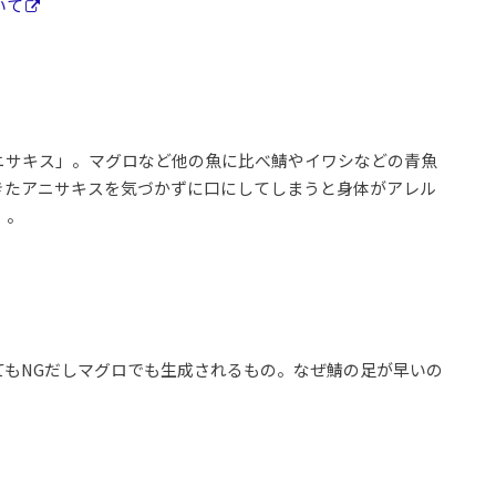
いて
ニサキス」。マグロなど他の魚に比べ鯖やイワシなどの青魚
きたアニサキスを気づかずに口にしてしまうと身体がアレル
）。
てもNGだしマグロでも生成されるもの。なぜ鯖の足が早いの