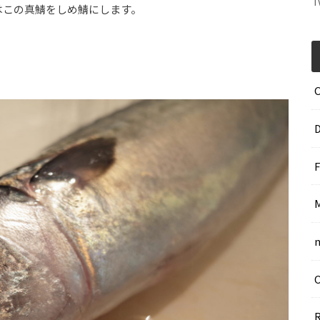
T
はこの真鯖をしめ鯖にします。