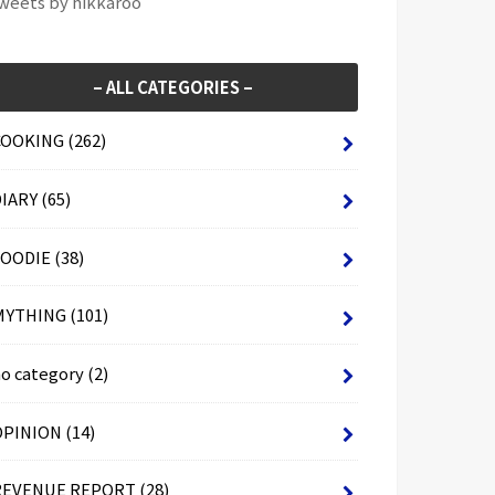
weets by hikkaroo
– ALL CATEGORIES –
COOKING
(262)
DIARY
(65)
FOODIE
(38)
MYTHING
(101)
no category
(2)
OPINION
(14)
REVENUE REPORT
(28)