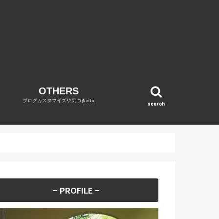
OTHERS
ブログカスタマイズや気づきetc.
search
OPINION
WordPress
DIARY
REVENUE REPORT
no category
− PROFILE −