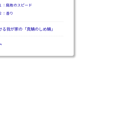
１：腐敗のスピード
２：香り
ける我が家の「真鯖のしめ鯖」
ム