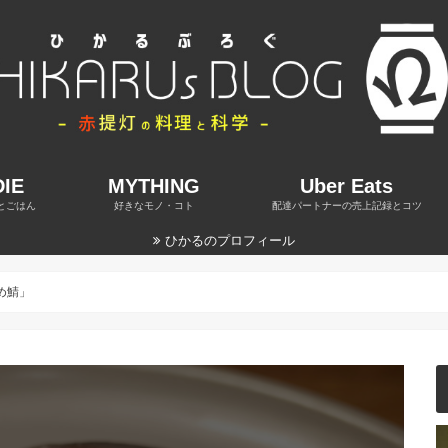
IE
MYTHING
Uber Eats
とごはん
好きなモノ・コト
配達パートナーの売上記録とコツ
ひかるのプロフィール
め鯖」