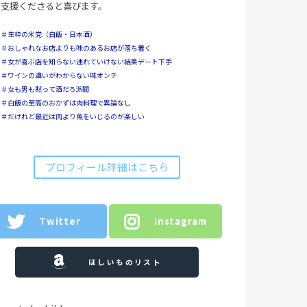
支援くださると喜びます。
＃生粋の米党（白飯・日本酒）
＃おしゃれなお店よりも味のあるお店が落ち着く
＃女が喜ぶ店を知らない連れていけない結果デート下手
＃ワインの違いがわからない味オンチ
＃女も男も黙って酒だろ派閥
＃白飯の至高のおかずは肉料理で異論なし
＃だけれど最近は肉より魚をいじるのが楽しい
プロフィール詳細はこちら
Twitter
Instagram
ほしいものリスト