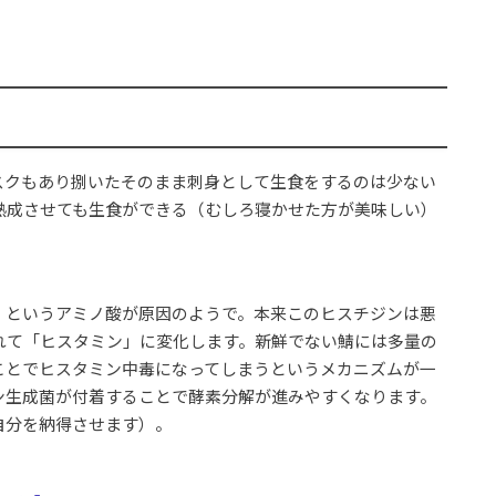
スクもあり捌いたそのまま刺身として生食をするのは少ない
熟成させても生食ができる（むしろ寝かせた方が美味しい）
」というアミノ酸が原因のようで。本来このヒスチジンは悪
れて「ヒスタミン」に変化します。新鮮でない鯖には多量の
ことでヒスタミン中毒になってしまうというメカニズムが一
ン生成菌が付着することで酵素分解が進みやすくなります。
自分を納得させます）。