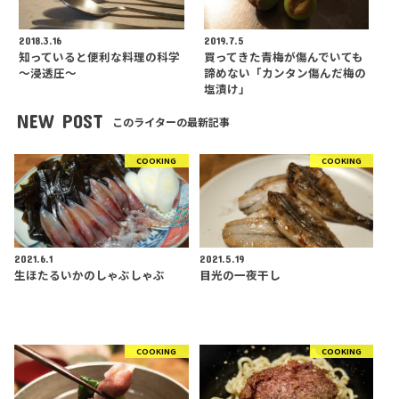
2018.3.16
2019.7.5
知っていると便利な料理の科学
買ってきた青梅が傷んでいても
〜浸透圧〜
諦めない「カンタン傷んだ梅の
塩漬け」
NEW POST
このライターの最新記事
COOKING
COOKING
2021.6.1
2021.5.19
生ほたるいかのしゃぶしゃぶ
目光の一夜干し
COOKING
COOKING