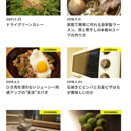
2021.3.23
2018.9.11
ドライグリーンカレー
家庭で簡単に作れる自家製ラー
メン。貝と煮干しの本格Wスー
プの作り方
COOKING
COOKING
2019.6.5
2018.3.24
ひき肉を使わないジューシー肉
石焼きビビンバと石釜ピザはな
感アップの”亜流”ガパオ
ぜ美味しいのか
COOKING
COOKING