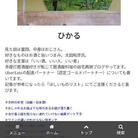
ひかる
見た目は童顔、中身はおじさん。
好きなものはお酒と旨いつまみ。太田和彦氏。
好きな言葉は「いい酒、いい人、いい肴」
赤提灯居酒屋好きが転じて居酒屋料理の自宅再現ブログやってます。
UberEatsの配達パートナー（認定ゴールドパートナー）についても書
いてます。
記事が参考になったら「ほしいものリスト」にてご支援くださると喜
びます。
＃生粋の米党（白飯・日本酒）
＃おしゃれなお店よりも味のあるお店が落ち着く
＃女が喜ぶ店を知らない連れていけない結果デート下手
＃ワインの違いがわからない味オンチ
＃女も男も黙って酒だろ派閥
＃白飯の至高のおかずは肉料理で異論なし
メニュー
ホーム
トップ
検索
＃だけれど最近は肉より魚をいじるのが楽しい