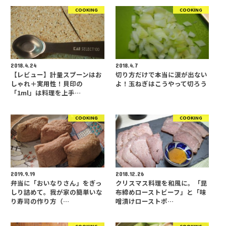
COOKING
COOKING
2018.4.24
2018.4.7
【レビュー】計量スプーンはお
切り方だけで本当に涙が出ない
しゃれ＋実用性！貝印の
よ！玉ねぎはこうやって切ろう
「1ml」は料理を上手…
COOKING
COOKING
2019.9.19
2018.12.26
弁当に「おいなりさん」をぎっ
クリスマス料理を和風に。「昆
しり詰めて。我が家の簡単いな
布締めローストビーフ」と「味
り寿司の作り方（…
噌漬けローストポ…