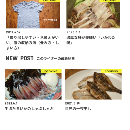
COOKING
COOKING
2019.4.14
2020.3.3
「取り出しやすい・見栄えがい
濃厚な肝が美味い「いかわた
い」服の収納方法（畳み方・し
鍋」
まい方）
NEW POST
このライターの最新記事
COOKING
COOKING
2021.6.1
2021.5.19
生ほたるいかのしゃぶしゃぶ
目光の一夜干し