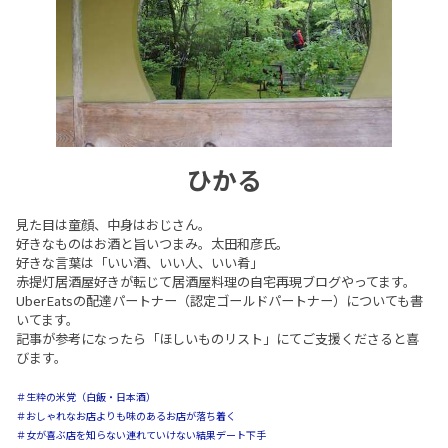
ひかる
見た目は童顔、中身はおじさん。
好きなものはお酒と旨いつまみ。太田和彦氏。
好きな言葉は「いい酒、いい人、いい肴」
赤提灯居酒屋好きが転じて居酒屋料理の自宅再現ブログやってます。
UberEatsの配達パートナー（認定ゴールドパートナー）についても書
いてます。
記事が参考になったら「ほしいものリスト」にてご支援くださると喜
びます。
＃生粋の米党（白飯・日本酒）
＃おしゃれなお店よりも味のあるお店が落ち着く
＃女が喜ぶ店を知らない連れていけない結果デート下手