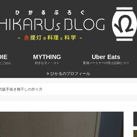
IE
MYTHING
Uber Eats
とごはん
好きなモノ・コト
配達パートナーの売上記録とコツ
ひかるのプロフィール
代版手抜き梅干しの作り方