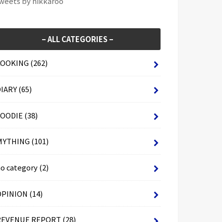
weets by hikkaroo
– ALL CATEGORIES –
COOKING
(262)
DIARY
(65)
FOODIE
(38)
MYTHING
(101)
no category
(2)
OPINION
(14)
REVENUE REPORT
(28)