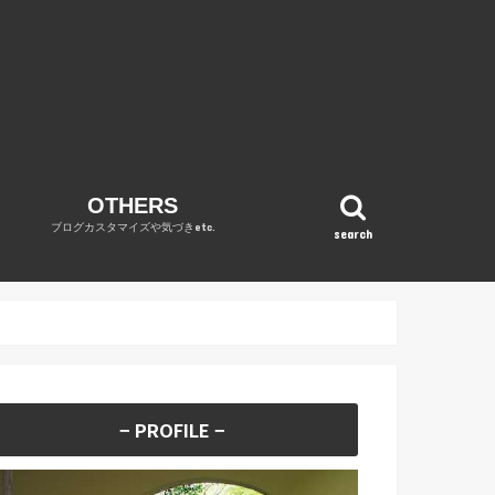
OTHERS
ブログカスタマイズや気づきetc.
search
OPINION
WordPress
DIARY
REVENUE REPORT
no category
− PROFILE −