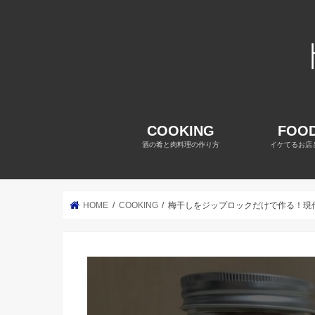
COOKING
FOOD
酒の肴と肉料理の作り方
イケてるお店
HOME
COOKING
梅干しをジップロックだけで作る！現