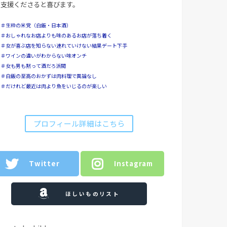
支援くださると喜びます。
＃生粋の米党（白飯・日本酒）
＃おしゃれなお店よりも味のあるお店が落ち着く
＃女が喜ぶ店を知らない連れていけない結果デート下手
＃ワインの違いがわからない味オンチ
＃女も男も黙って酒だろ派閥
＃白飯の至高のおかずは肉料理で異論なし
＃だけれど最近は肉より魚をいじるのが楽しい
プロフィール詳細はこちら
Twitter
Instagram
ほしいものリスト