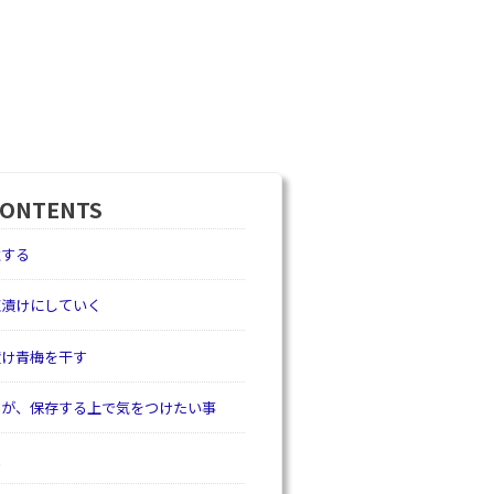
CONTENTS
意する
塩漬けにしていく
漬け青梅を干す
すが、保存する上で気をつけたい事
道