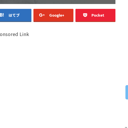
はてブ
Google+
Pocket
onsored Link