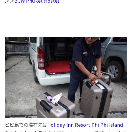
＞＞
BGW Phuket Hostel
ピピ島での滞在先は
Holiday Inn Resort Phi Phi Island