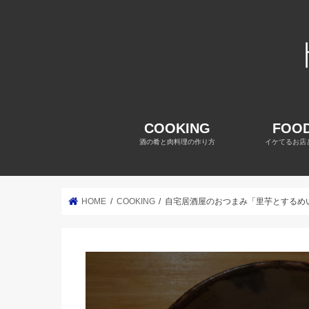
COOKING
FOOD
酒の肴と肉料理の作り方
イケてるお店
HOME
COOKING
自宅居酒屋のおつまみ「里芋とするめ