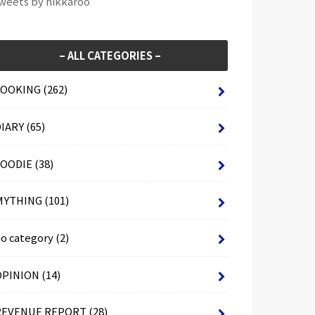
weets by hikkaroo
– ALL CATEGORIES –
COOKING
(262)
DIARY
(65)
FOODIE
(38)
MYTHING
(101)
no category
(2)
OPINION
(14)
REVENUE REPORT
(28)