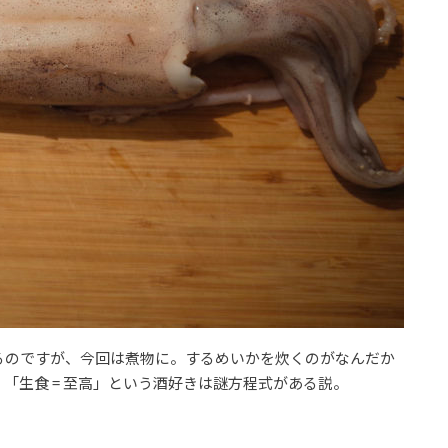
るのですが、今回は煮物に。するめいかを炊くのがなんだか
「生食 = 至高」という酒好きは謎方程式がある説。