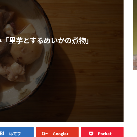
み「里芋とするめいかの煮物」
はてブ
Google+
Pocket