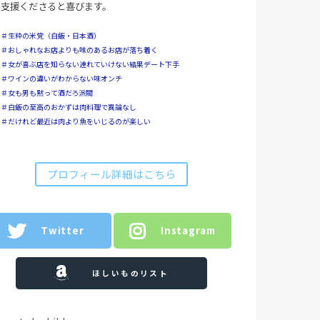
支援くださると喜びます。
＃生粋の米党（白飯・日本酒）
＃おしゃれなお店よりも味のあるお店が落ち着く
＃女が喜ぶ店を知らない連れていけない結果デート下手
＃ワインの違いがわからない味オンチ
＃女も男も黙って酒だろ派閥
＃白飯の至高のおかずは肉料理で異論なし
＃だけれど最近は肉より魚をいじるのが楽しい
プロフィール詳細はこちら
Twitter
Instagram
ほしいものリスト