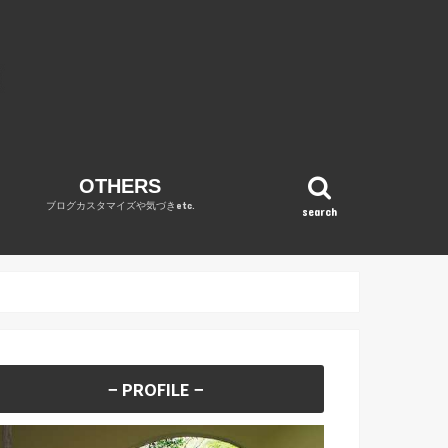
OTHERS
ブログカスタマイズや気づきetc.
search
OPINION
WordPress
DIARY
REVENUE REPORT
no category
− PROFILE −