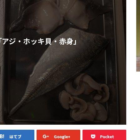
「アジ・ホッキ貝・赤身」
はてブ
Google+
Pocket