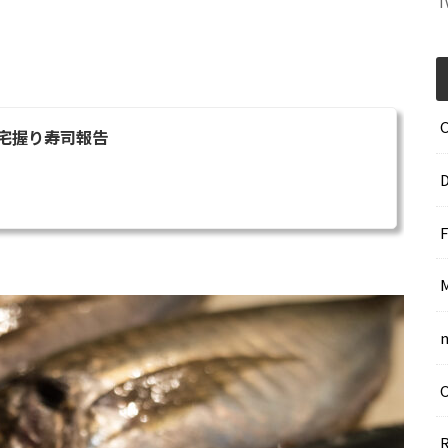
T
宅握り寿司報告