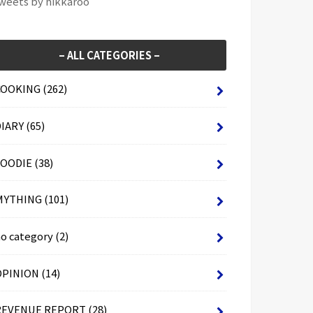
weets by hikkaroo
– ALL CATEGORIES –
COOKING
(262)
DIARY
(65)
FOODIE
(38)
MYTHING
(101)
no category
(2)
OPINION
(14)
REVENUE REPORT
(28)