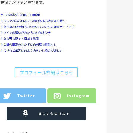
支援くださると喜びます。
＃生粋の米党（白飯・日本酒）
＃おしゃれなお店よりも味のあるお店が落ち着く
＃女が喜ぶ店を知らない連れていけない結果デート下手
＃ワインの違いがわからない味オンチ
＃女も男も黙って酒だろ派閥
＃白飯の至高のおかずは肉料理で異論なし
＃だけれど最近は肉より魚をいじるのが楽しい
プロフィール詳細はこちら
Twitter
Instagram
ほしいものリスト