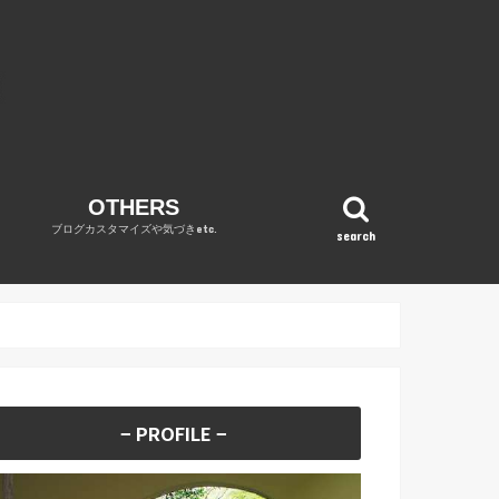
OTHERS
ブログカスタマイズや気づきetc.
search
OPINION
WordPress
DIARY
REVENUE REPORT
no category
− PROFILE −