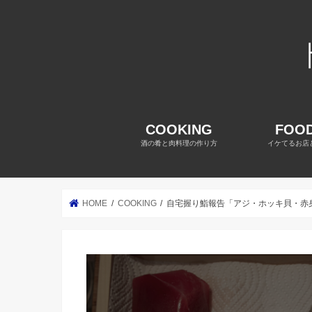
COOKING
FOOD
酒の肴と肉料理の作り方
イケてるお店
HOME
COOKING
自宅握り鮨報告「アジ・ホッキ貝・赤