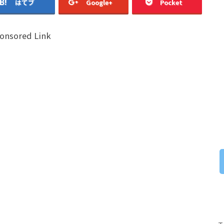
はてブ
Google+
Pocket
onsored Link