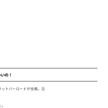
いいの！
ラットバーロードが全損。泣
た。