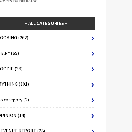
weets by hikkaroo
– ALL CATEGORIES –
COOKING
(262)
DIARY
(65)
FOODIE
(38)
MYTHING
(101)
no category
(2)
OPINION
(14)
REVENUE REPORT
(28)