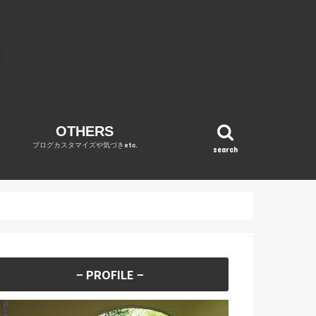
OTHERS
ブログカスタマイズや気づきetc.
search
OPINION
WordPress
DIARY
REVENUE REPORT
no category
− PROFILE −