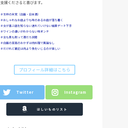
支援くださると喜びます。
＃生粋の米党（白飯・日本酒）
＃おしゃれなお店よりも味のあるお店が落ち着く
＃女が喜ぶ店を知らない連れていけない結果デート下手
＃ワインの違いがわからない味オンチ
＃女も男も黙って酒だろ派閥
＃白飯の至高のおかずは肉料理で異論なし
＃だけれど最近は肉より魚をいじるのが楽しい
プロフィール詳細はこちら
Twitter
Instagram
ほしいものリスト