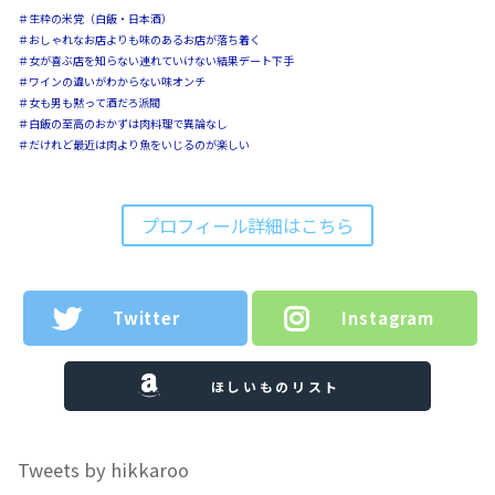
＃生粋の米党（白飯・日本酒）
＃おしゃれなお店よりも味のあるお店が落ち着く
＃女が喜ぶ店を知らない連れていけない結果デート下手
＃ワインの違いがわからない味オンチ
＃女も男も黙って酒だろ派閥
＃白飯の至高のおかずは肉料理で異論なし
＃だけれど最近は肉より魚をいじるのが楽しい
プロフィール詳細はこちら
Twitter
Instagram
ほしいものリスト
Tweets by hikkaroo