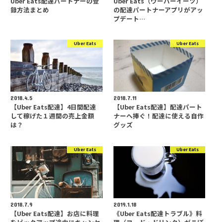
Uber Eats配達パートナーの登
Uber Eats（ウーバーイーツ）
録方法まとめ
の配達パートナーアプリがアッ
プデート…
Uber Eats
Uber Eats
2018.4.5
2018.7.11
【Uber Eats配達】4日間配達
【Uber Eats配達】配達パート
して稼げた１週間の売上金額
ナーへ捧ぐ！配達に使える自作
は？
グッズ
Uber Eats
Uber Eats
2018.7.9
2019.1.18
【Uber Eats配達】お店に料理
《Uber Eats配達トラブル》料