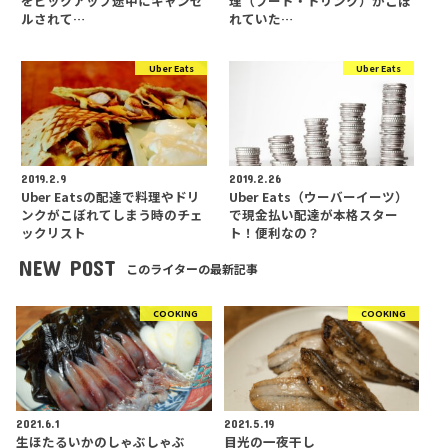
をピックアップ途中にキャンセ
理（フード・ドリンク）がこぼ
ルされて…
れていた…
Uber Eats
Uber Eats
2019.2.9
2019.2.26
Uber Eatsの配達で料理やドリ
Uber Eats（ウーバーイーツ）
ンクがこぼれてしまう時のチェ
で現金払い配達が本格スター
ックリスト
ト！便利なの？
NEW POST
このライターの最新記事
COOKING
COOKING
2021.6.1
2021.5.19
生ほたるいかのしゃぶしゃぶ
目光の一夜干し